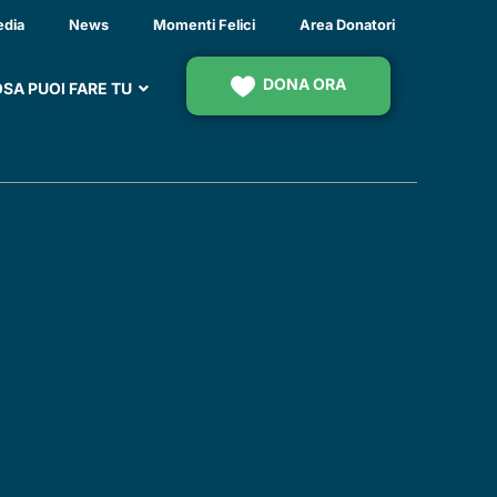
edia
News
Momenti Felici
Area Donatori
DONA ORA
SA PUOI FARE TU