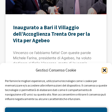
Inaugurato a Bari il Villaggio
dell’Accoglienza Trenta Ore per la
Vita per Agebeo
Vincenzo ce l’abbiamo fatta! Con queste parole
Michele Farina, presidente di Agebeo, ha voluto
dedicare al figlio Vincenzo, morto di leucemia,
questo importante traguardo. Tutto
Gestisci Consenso Cookie
Per fornire le migliori esperienze, utilizziamo tecnologie come i cookie per
LEGGI »
memorizzare e/o accedere alle informazioni del dispositivo. Il consenso a queste
tecnologie ci permetterà di elaborare dati come il comportamento di
navigazione o ID unici su questo sito. Non acconsentire o ritirare il consenso può
23 Febbraio 2024
influire negativamente su alcune caratteristiche e funzioni.