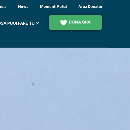
edia
News
Momenti Felici
Area Donatori
DONA ORA
SA PUOI FARE TU