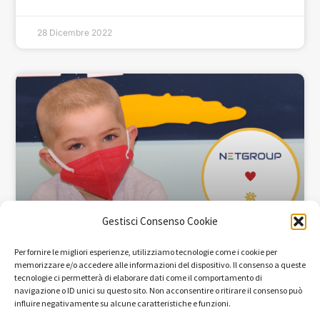
28 Dicembre 2022
Gestisci Consenso Cookie
Netgroup Spa sostiene Trenta Ore
Per fornire le migliori esperienze, utilizziamo tecnologie come i cookie per
memorizzare e/o accedere alle informazioni del dispositivo. Il consenso a queste
tecnologie ci permetterà di elaborare dati come il comportamento di
Quest’anno Netgroup ha deciso di sostenere il
navigazione o ID unici su questo sito. Non acconsentire o ritirare il consenso può
influire negativamente su alcune caratteristiche e funzioni.
Progetto HOME di Trenta Ore per la Vita in favore