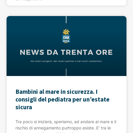
Bambini al mare in sicurezza. I
consigli del pediatra per un’estate
sicura
Tra poco si inizierà, speriamo, ad andare al mare e il
rischio di annegamento purtroppo esiste. E’ tra le