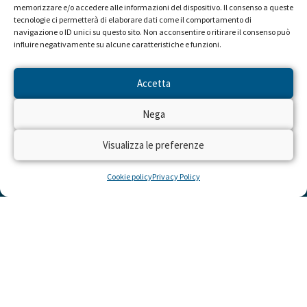
memorizzare e/o accedere alle informazioni del dispositivo. Il consenso a queste
tecnologie ci permetterà di elaborare dati come il comportamento di
navigazione o ID unici su questo sito. Non acconsentire o ritirare il consenso può
influire negativamente su alcune caratteristiche e funzioni.
Accetta
Nega
Visualizza le preferenze
LINK UTILI
Cookie policy
Privacy Policy
Cosa Puoi Fare Tu
Dona Ora
Momenti Felici
Area Donatori
Per i media