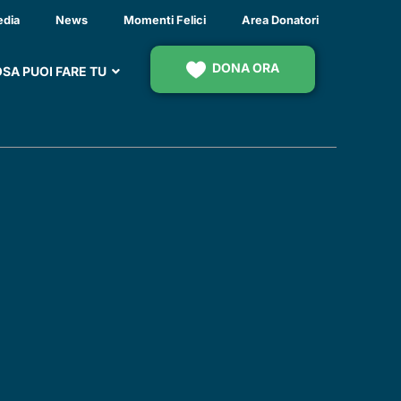
edia
News
Momenti Felici
Area Donatori
DONA ORA
SA PUOI FARE TU