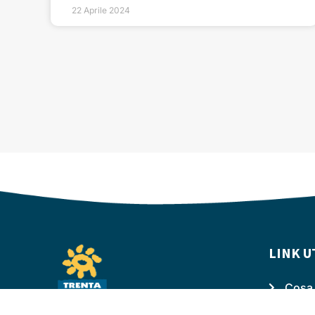
22 Aprile 2024
LINK U
Cosa 
Dona