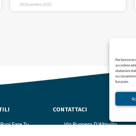
28 Dicembre 2022
Per fornire l
accedere alle
elaborare dat
acconsentire 
funzioni.
A
TILI
CONTATTACI
ISC
Puoi Fare Tu
Via Ruggero D'Altavilla,
11 - 00176 - Roma (RM)
 Ora