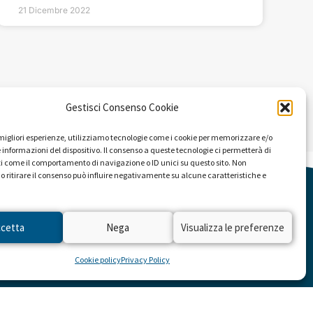
21 Dicembre 2022
Gestisci Consenso Cookie
e migliori esperienze, utilizziamo tecnologie come i cookie per memorizzare e/o
 informazioni del dispositivo. Il consenso a queste tecnologie ci permetterà di
i come il comportamento di navigazione o ID unici su questo sito. Non
o ritirare il consenso può influire negativamente su alcune caratteristiche e
ccetta
Nega
Visualizza le preferenze
RIVITI ALLA NEWSLETTER
Cookie policy
Privacy Policy