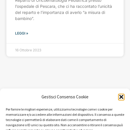
Reparto di Oncoematologia Pediatrica presso
l’ospedale di Pescara, che ci ha raccontato l’unicità
del reparto e l’importanza di averlo “a misura di
bambino”.
LEGGI »
16 Ottobre 2023
Gestisci Consenso Cookie
Per fornire le migliori esperienze, utilizziamo tecnologie come i cookie per
memorizzare e/o accedere alle informazioni del dispositivo. Il consenso a queste
tecnologie ci permetterà di elaborare dati come il comportamento di
navigazione o ID unici su questo sito. Non acconsentire o ritirare il consenso può