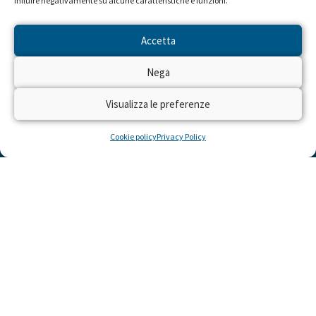
influire negativamente su alcune caratteristiche e funzioni.
Accetta
Nega
Visualizza le preferenze
Cookie policy
Privacy Policy
LINK UTILI
Cosa Puoi Fare Tu
Dona Ora
Momenti Felici