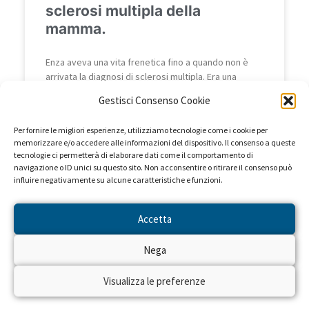
sclerosi multipla della
mamma.
Enza aveva una vita frenetica fino a quando non è
arrivata la diagnosi di sclerosi multipla. Era una
giovane donna e una giovane mamma di
Gestisci Consenso Cookie
LEGGI »
Per fornire le migliori esperienze, utilizziamo tecnologie come i cookie per
memorizzare e/o accedere alle informazioni del dispositivo. Il consenso a queste
tecnologie ci permetterà di elaborare dati come il comportamento di
17 Dicembre 2020
navigazione o ID unici su questo sito. Non acconsentire o ritirare il consenso può
influire negativamente su alcune caratteristiche e funzioni.
Accetta
DIRITTO ALLA SALUTE
Nega
Visualizza le preferenze