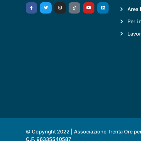
Area 
Per i
Lavor
© Copyright 2022 | Associazione Trenta Ore per 
C.F. 96335540587