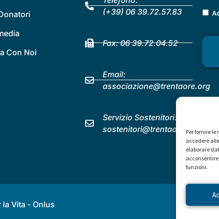
(+39) 06 39.72.57.83
Ac
Donatori
 media
Fax: 06 39.72.04.52
a Con Noi
Email:
associazione@trentaore.org
Servizio Sostenitori:
sostenitori@trentaore.org
Per fornire l
accedere alle
elaborare dat
acconsentire 
funzioni.
A
la Vita - Onlus