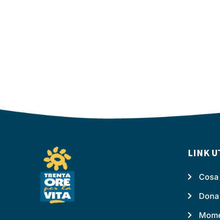
LINK U
Cosa 
Dona
Momen