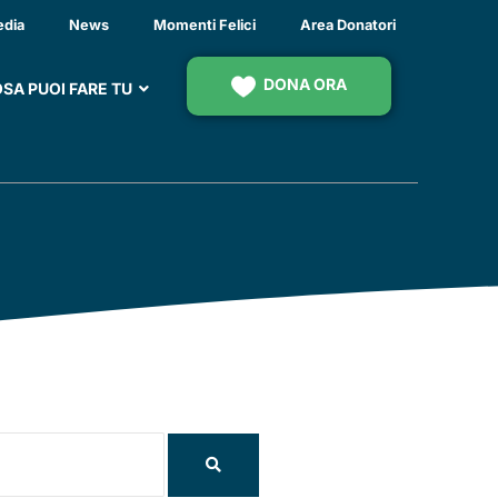
edia
News
Momenti Felici
Area Donatori
DONA ORA
SA PUOI FARE TU