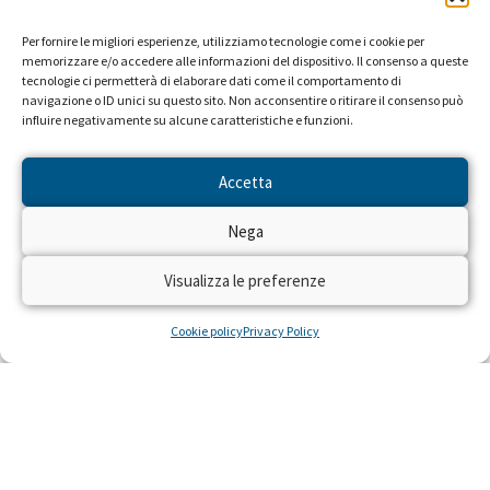
Per fornire le migliori esperienze, utilizziamo tecnologie come i cookie per
memorizzare e/o accedere alle informazioni del dispositivo. Il consenso a queste
tecnologie ci permetterà di elaborare dati come il comportamento di
navigazione o ID unici su questo sito. Non acconsentire o ritirare il consenso può
influire negativamente su alcune caratteristiche e funzioni.
Accetta
Hortensia e Yara: storia di un
Nega
foglio di carta
Visualizza le preferenze
Quando la mamma di Yara è morta lei aveva solo un
mese. Allora io mi sono presa cura di lei perché mio
Cookie policy
Privacy Policy
figlio, suo padre, era in Sud Africa.
LEGGI »