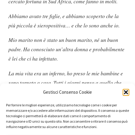
cercato fortuna in Sud Africa, come fanno in molti.
Abbiamo avuto tre figlie, e abbiamo scoperto che la
più piccola è sieropositiva… e che lo sono anche io.
Mio marito non è stato un buon marito, né un buon
padre. Ha conosciuto un’altra donna e probabilmente
è lei che ci ha infettato.
La mia vita era un inferno, ho preso le mie bambine e
sono tornata a casa. Tutti i giorni penso a quello che
sarebbe potuto succedere se fossimo rimasti lì.
Gestisci Consenso Cookie
Per fornire le migliori esperienze, utilizziamo tecnologie come i cookie per
Io e mia figlia stiamo facendo il trattamento e ora
memorizzare e/o accedere alle informazioni del dispositivo. Il consenso a queste
stiamo bene. Un giorno vorrei diventare infermiera.
tecnologie ci permetterà di elaborare dati come il comportamento di
navigazione o ID unici su questo sito. Non acconsentire o ritirare il consenso può
influire negativamente su alcune caratteristiche e funzioni.
Nel mio paese abbiamo un proverbio che dice