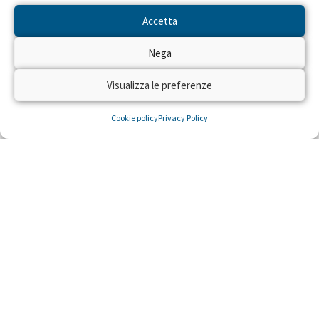
“Quando si chiude una porta, si apre una finestra”.
Accetta
Non ho più una casa ma lavoro come attivista del
Nega
programma DREAM, che è la mia grande speranza.
Visualizza le preferenze
Cookie policy
Privacy Policy
Categoria:
Progetti Internazionali
Tags:
AIDS