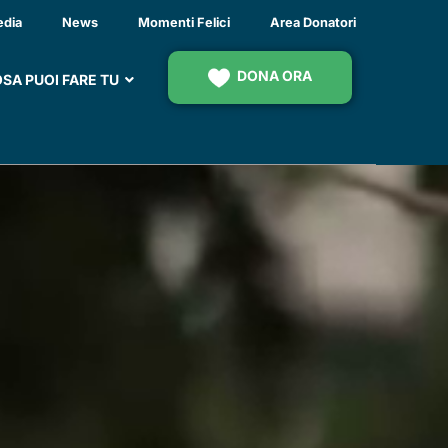
O
edia
News
Momenti Felici
Area Donatori
DONA ORA
SA PUOI FARE TU