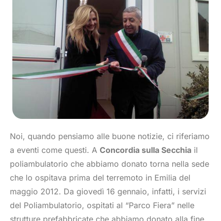
Noi, quando pensiamo alle buone notizie, ci riferiamo
a eventi come questi. A
Concordia sulla Secchia
il
poliambulatorio che abbiamo donato torna nella sede
che lo ospitava prima del terremoto in Emilia del
maggio 2012. Da giovedì 16 gennaio, infatti, i servizi
del Poliambulatorio, ospitati al “Parco Fiera” nelle
strutture prefabbricate che abbiamo donato alla fine