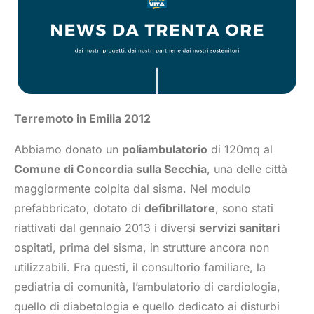
Terremoto in Emilia 2012
Abbiamo donato un
poliambulatorio
di 120mq al
Comune di Concordia sulla Secchia
, una delle città
maggiormente colpita dal sisma. Nel modulo
prefabbricato, dotato di
defibrillatore
, sono stati
riattivati dal gennaio 2013 i diversi
servizi sanitari
ospitati, prima del sisma, in strutture ancora non
utilizzabili. Fra questi, il consultorio familiare, la
pediatria di comunità, l’ambulatorio di cardiologia,
quello di diabetologia e quello dedicato ai disturbi