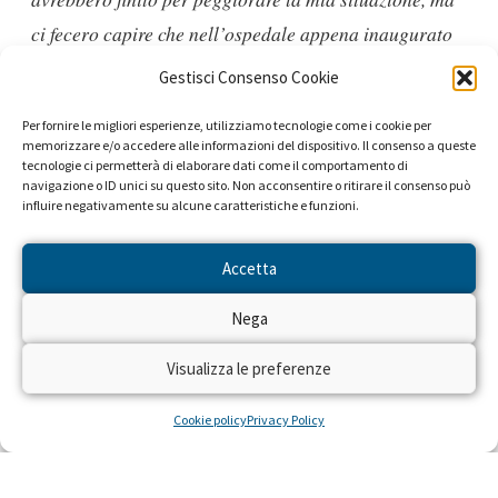
ci fecero capire che nell’ospedale appena inaugurato
non era ancora disponibile la palestra dove potersi
Gestisci Consenso Cookie
occupare di questo aspetto. Ero veramente stanca di
Per fornire le migliori esperienze, utilizziamo tecnologie come i cookie per
vedermi così debole e fortunatamente trovai una
memorizzare e/o accedere alle informazioni del dispositivo. Il consenso a queste
tecnologie ci permetterà di elaborare dati come il comportamento di
palestra che faceva al caso mio e cominciai ad
navigazione o ID unici su questo sito. Non acconsentire o ritirare il consenso può
allenarmi tre giorni a settimana. Poco per volta ho
influire negativamente su alcune caratteristiche e funzioni.
recuperato le forze e ora, a distanza di pochi mesi,
Accetta
riesco a correre, a saltare, a giocare a pallavolo, e
soprattutto non ho più paura di portare bottiglie!
Nega
Rimettersi in forma e ritrovare la forza è uno fra i
Visualizza le preferenze
primi pensieri di chi si sta sottoponendo a queste cure;
Cookie policy
Privacy Policy
il gonfiore dovuto al cortisone e il danneggiamento di
nervi e muscoli trasforma notevolmente il corpo e di