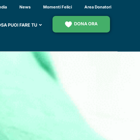
edia
News
Momenti Felici
Area Donatori
DONA ORA
SA PUOI FARE TU