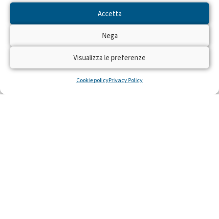
Accetta
Nega
Fondi per la ricerca dell’Istituto
Visualizza le preferenze
Mario Negri
Cookie policy
Privacy Policy
L’Istituto di ricerche farmacologiche Mario
Negri, organizzazione scientifica che opera nel
campo della ricerca biomedica con lo scopo di
difendere la salute e la vita
LEGGI »
22 Ottobre 2014