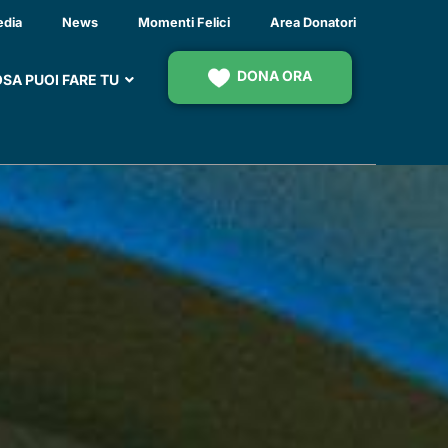
ATIVI”
edia
News
Momenti Felici
Area Donatori
DONA ORA
SA PUOI FARE TU