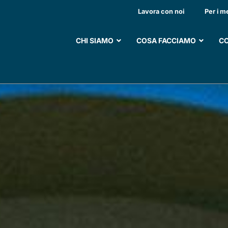
GNO AI “CENTRI OPER
Lavora con noi
Per i m
CHI SIAMO
COSA FACCIAMO
CO
SOSTIENI