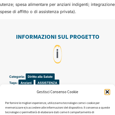
utenze; spesa alimentare per anziani indigenti; integrazione
spese di affitto o di assistenza privata).
INFORMAZIONI SUL PROGETTO
ℹ️
Categoria:
Diritto alla Salute
Tags:
Anziani
,
ASSISTENZA
Gestisci Consenso Cookie
Periodo: 2004
Per fornire le migliori esperienze, utilizziamo tecnologie come i cookie per
Campagne promosse a favore di questo progetto:
memorizzare e/o accedere alle informazioni del dispositivo. Il consenso a queste
tecnologie ci permetterà di elaborare dati come il comportamento di
Vorrei essere viva quando morirò (2004)