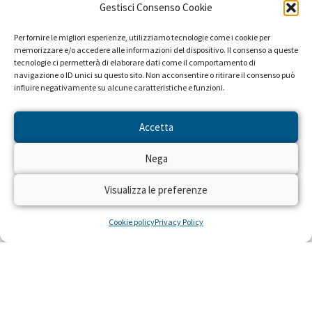
Gestisci Consenso Cookie
Periodo: 2004
Campagne promosse a favore di questo progetto:
Per fornire le migliori esperienze, utilizziamo tecnologie come i cookie per
memorizzare e/o accedere alle informazioni del dispositivo. Il consenso a queste
Vorrei essere viva quando morirò (2004)
tecnologie ci permetterà di elaborare dati come il comportamento di
navigazione o ID unici su questo sito. Non acconsentire o ritirare il consenso può
influire negativamente su alcune caratteristiche e funzioni.
Accetta
Nega
Visualizza le preferenze
Cookie policy
Privacy Policy
NEWS DAL PROGETTO