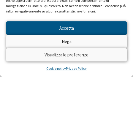
tecnologie ci permetterà di elaborare dati come il comportamento di
navigazione o ID unici su questo sito. Non acconsentire o ritirare il consenso può
influire negativamente su alcune caratteristiche e funzioni.
Accetta
Nega
Seguiteci sulle reti RAI dal 22 al
28 aprile!
Visualizza le preferenze
Dal 22 al 28 aprile 2024 torna sulle reti RAI
Cookie policy
Privacy Policy
“Trenta Ore per la Vita” per raccogliere fondi
con il numero solidale 45516 per realizzare
residenze gratuite per piccoli pazienti con gravi
malattie e le loro famiglie, costretti a curarsi
lontano da casa.
LEGGI »
22 Aprile 2024