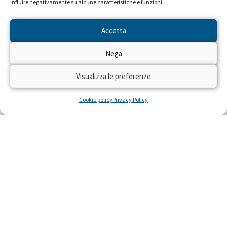
influire negativamente su alcune caratteristiche e funzioni.
Accetta
Seguiteci sulle reti RAI dal 22 al
Nega
28 aprile!
Visualizza le preferenze
Dal 22 al 28 aprile 2024 torna sulle reti RAI
“Trenta Ore per la Vita” per raccogliere fondi
Cookie policy
Privacy Policy
con il numero solidale 45516 per realizzare
residenze gratuite per piccoli pazienti con gravi
malattie e le loro famiglie, costretti a curarsi
lontano da casa.
LEGGI »
22 Aprile 2024