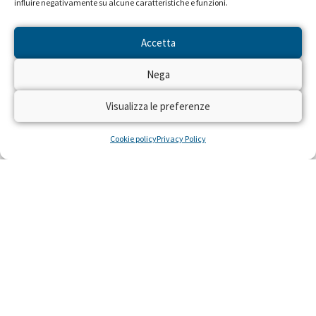
influire negativamente su alcune caratteristiche e funzioni.
Accetta
Seguiteci sulle reti RAI dal 22 al
Nega
28 aprile!
Visualizza le preferenze
Dal 22 al 28 aprile 2024 torna sulle reti RAI
“Trenta Ore per la Vita” per raccogliere fondi
Cookie policy
Privacy Policy
con il numero solidale 45516 per realizzare
residenze gratuite per piccoli pazienti con gravi
malattie e le loro famiglie, costretti a curarsi
lontano da casa.
LEGGI »
22 Aprile 2024