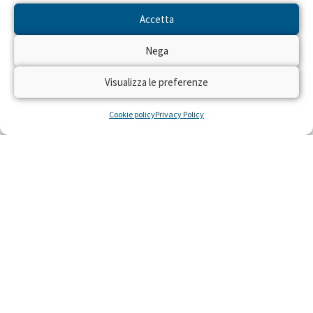
Accetta
Nega
Fondi per la ricerca dell’Istituto
Visualizza le preferenze
Mario Negri
Cookie policy
Privacy Policy
L’Istituto di ricerche farmacologiche Mario
Negri, organizzazione scientifica che opera nel
campo della ricerca biomedica con lo scopo di
difendere la salute e la vita
LEGGI »
22 Ottobre 2014