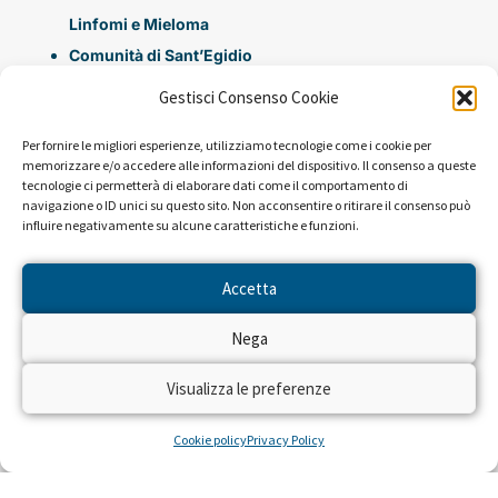
Linfomi e Mieloma
Comunità di Sant’Egidio
Gestisci Consenso Cookie
Progetti promossi in questa campagna:
Per fornire le migliori esperienze, utilizziamo tecnologie come i cookie per
Trapianto da cordone ombelicale da donatore non
memorizzare e/o accedere alle informazioni del dispositivo. Il consenso a queste
tecnologie ci permetterà di elaborare dati come il comportamento di
consanguineo nei bambini e eni giovani adulti con
navigazione o ID unici su questo sito. Non acconsentire o ritirare il consenso può
leucemia (1996)
influire negativamente su alcune caratteristiche e funzioni.
Trapianto da madre HLA aploidentica nel bambino
Accetta
con leucemia acuta (1996)
Trapianto allogenico di cellule staminali da sangue di
Nega
cordone ombelicale da donatore non correlato in
pazienti affetti da leucemia acuta (1996)
Visualizza le preferenze
Studio dell’assetto antigenico e delle capacità
Cookie policy
Privacy Policy
funzionali delle sottopopolazioni leucemiche e
normali nella leucemia linfatica cronica a cellule B