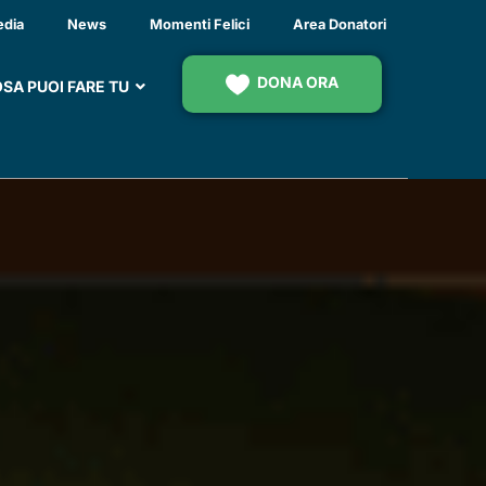
NZIALI IN PAZIENTI
edia
News
Momenti Felici
Area Donatori
: ACQUISTO DI
DONA ORA
SA PUOI FARE TU
EO, FONDAZIONE