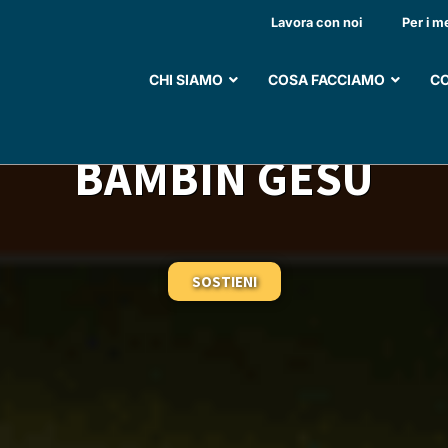
LE ATTIVITÀ ASSISTE
Lavora con noi
Per i m
E RARE E COMPLESSE
CHI SIAMO
COSA FACCIAMO
CO
G MONITORAGGIO VID
BAMBIN GESÙ
SOSTIENI