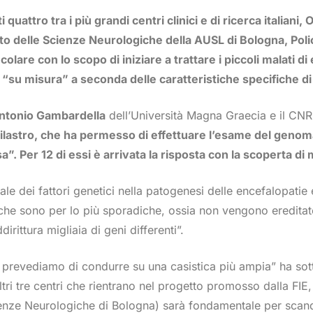
 quattro tra i più grandi centri clinici e di ricerca italia
tuto delle Scienze Neurologiche della AUSL di Bologna, Poli
colare con lo scopo di iniziare a trattare i piccoli malati
 “su misura” a seconda delle caratteristiche specifiche di
ntonio Gambardella
dell’Università Magna Graecia e il CN
lastro, che ha permesso di effettuare l’esame del genoma 
. Per 12 di essi è arrivata la risposta con la scoperta di
entrale dei fattori genetici nella patogenesi delle encefalopa
iche sono per lo più sporadiche, ossia non vengono eredit
irittura migliaia di geni differenti”.
 che prevediamo di condurre su una casistica più ampia” ha so
ltri tre centri che rientrano nel progetto promosso dalla FIE,
ienze Neurologiche di Bologna) sarà fondamentale per scandag