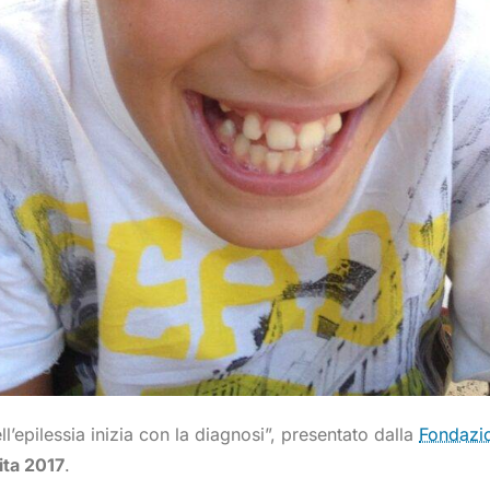
ll’epilessia inizia con la diagnosi”, presentato dalla
Fondazio
ita 2017
.