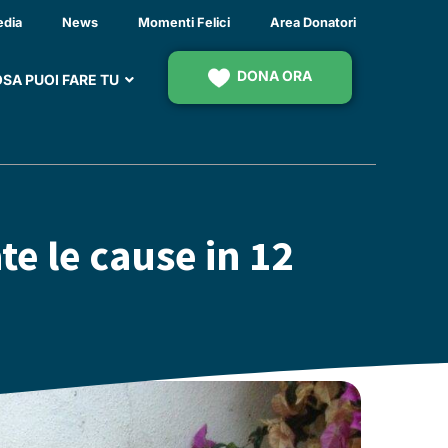
edia
News
Momenti Felici
Area Donatori
DONA ORA
SA PUOI FARE TU
te le cause in 12