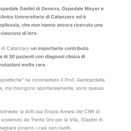
ni, Ospedale Gaslini di Genova, Ospedale Meyer e
clinico Universitario di Catanzaro
ed è
 di epilessia, che non hanno ancora ricevuto una
 ciascuno di loro.
R di Catanzaro
un importante contributo
di 30 pazienti con diagnosi clinica di
 mutazioni molto rare.
tie epilettiche” ha commentato il Prof. Gambardella
ate, ma insorgono spontaneamente, sono spesso
ttolineato la dott.ssa Grazia Annesi del CNR di
 sostenuto da Trenta Ore per la Vita, (Gaslini di
liare proprio i casi non risolti.