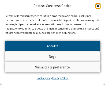
la sua voglia di non rinunciare a nulla.
Gestisci Consenso Cookie
Per fornire le migliori esperienze, utilizziamo tecnologie come i cookie per
memorizzare e/o accedere alle informazioni del dispositivo. Il consenso a queste
tecnologie ci permetterà di elaborare dati come il comportamento di
navigazione o ID unici su questo sito. Non acconsentire o ritirare il consenso può
influire negativamente su alcune caratteristiche e funzioni.
Categoria:
Diritto alla Salute
Accetta
Tags:
EPILESSIA
Nega
Visualizza le preferenze
Cookie policy
Privacy Policy