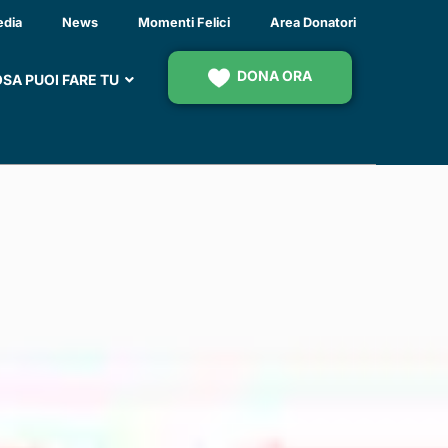
O SANITARIO
edia
News
Momenti Felici
Area Donatori
DONA ORA
SA PUOI FARE TU