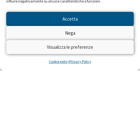
influire negativamente su alcune caratteristiche e funzioni.
Accetta
Seguiteci sulle reti RAI dal 22 al
Nega
28 aprile!
Visualizza le preferenze
Dal 22 al 28 aprile 2024 torna sulle reti RAI
“Trenta Ore per la Vita” per raccogliere fondi
Cookie policy
Privacy Policy
con il numero solidale 45516 per realizzare
residenze gratuite per piccoli pazienti con gravi
malattie e le loro famiglie, costretti a curarsi
lontano da casa.
LEGGI »
22 Aprile 2024