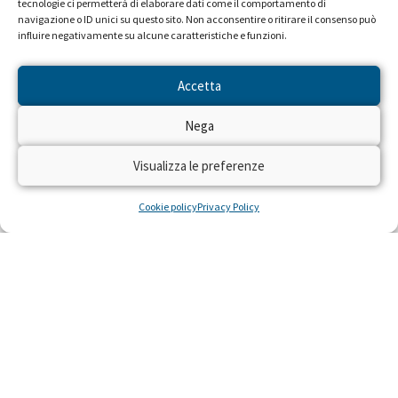
tecnologie ci permetterà di elaborare dati come il comportamento di
navigazione o ID unici su questo sito. Non acconsentire o ritirare il consenso può
influire negativamente su alcune caratteristiche e funzioni.
Accetta
Nega
Seguiteci sulle reti RAI dal 22 al
28 aprile!
Visualizza le preferenze
Cookie policy
Privacy Policy
Dal 22 al 28 aprile 2024 torna sulle reti RAI
“Trenta Ore per la Vita” per raccogliere fondi
con il numero solidale 45516 per realizzare
residenze gratuite per piccoli pazienti con gravi
malattie e le loro famiglie, costretti a curarsi
lontano da casa.
LEGGI »