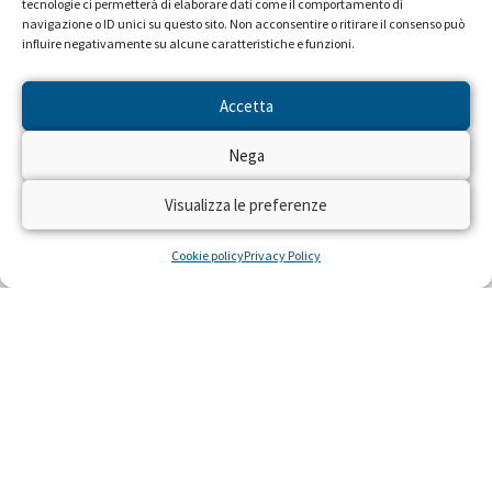
tecnologie ci permetterà di elaborare dati come il comportamento di
navigazione o ID unici su questo sito. Non acconsentire o ritirare il consenso può
influire negativamente su alcune caratteristiche e funzioni.
Accetta
Nega
Seguiteci sulle reti RAI dal 22 al
28 aprile!
Visualizza le preferenze
Cookie policy
Privacy Policy
Dal 22 al 28 aprile 2024 torna sulle reti RAI
“Trenta Ore per la Vita” per raccogliere fondi
con il numero solidale 45516 per realizzare
residenze gratuite per piccoli pazienti con gravi
malattie e le loro famiglie, costretti a curarsi
lontano da casa.
LEGGI »