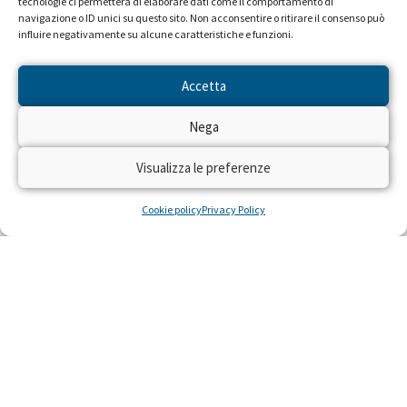
tecnologie ci permetterà di elaborare dati come il comportamento di
navigazione o ID unici su questo sito. Non acconsentire o ritirare il consenso può
influire negativamente su alcune caratteristiche e funzioni.
Accetta
Nega
Seguiteci sulle reti RAI dal 22 al
28 aprile!
Visualizza le preferenze
Dal 22 al 28 aprile 2024 torna sulle reti RAI
Cookie policy
Privacy Policy
“Trenta Ore per la Vita” per raccogliere fondi
con il numero solidale 45516 per realizzare
residenze gratuite per piccoli pazienti con gravi
malattie e le loro famiglie, costretti a curarsi
lontano da casa.
LEGGI »
22 Aprile 2024