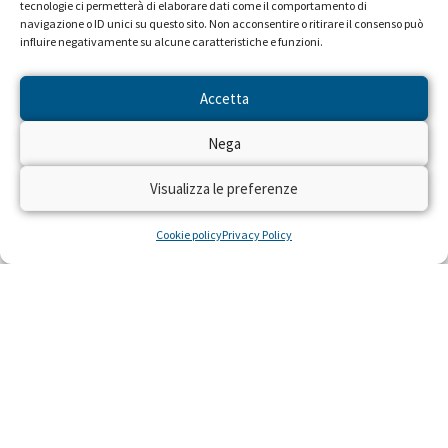
tecnologie ci permetterà di elaborare dati come il comportamento di
navigazione o ID unici su questo sito. Non acconsentire o ritirare il consenso può
influire negativamente su alcune caratteristiche e funzioni.
Accetta
Nega
Seguiteci sulle reti RAI dal 22 al
28 aprile!
Visualizza le preferenze
Cookie policy
Privacy Policy
Dal 22 al 28 aprile 2024 torna sulle reti RAI
“Trenta Ore per la Vita” per raccogliere fondi
con il numero solidale 45516 per realizzare
residenze gratuite per piccoli pazienti con gravi
malattie e le loro famiglie, costretti a curarsi
lontano da casa.
LEGGI »