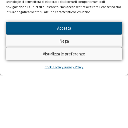
tecnologie ci permetterà di elaborare dati come il comportamento di
navigazione o ID unici su questo sito. Non acconsentire o ritirare il consenso può
influire negativamente su alcune caratteristiche e funzioni.
Accetta
Nega
Seguiteci sulle reti RAI dal 22 al
28 aprile!
Visualizza le preferenze
Cookie policy
Privacy Policy
Dal 22 al 28 aprile 2024 torna sulle reti RAI
“Trenta Ore per la Vita” per raccogliere fondi
con il numero solidale 45516 per realizzare
residenze gratuite per piccoli pazienti con gravi
malattie e le loro famiglie, costretti a curarsi
lontano da casa.
LEGGI »