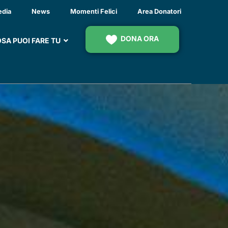
TI EMATOLOGICI
edia
News
Momenti Felici
Area Donatori
DONA ORA
SA PUOI FARE TU