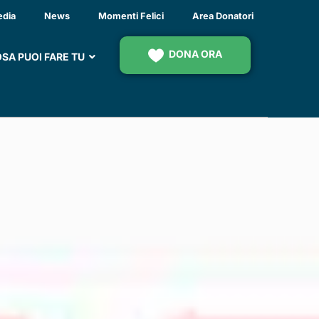
ARE
edia
News
Momenti Felici
Area Donatori
DONA ORA
SA PUOI FARE TU