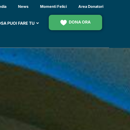
 NEI MESI ESTIVI
edia
News
Momenti Felici
Area Donatori
DONA ORA
SA PUOI FARE TU