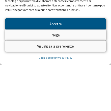
tecnologie ci permetterà di elaborare dati come il comportamento di
navigazione o ID unici su questo sito. Non acconsentire o ritirare il consenso può
influire negativamente su alcune caratteristiche e funzioni.
Accetta
Nega
Seguiteci sulle reti RAI dal 22 al
28 aprile!
Visualizza le preferenze
Cookie policy
Privacy Policy
Dal 22 al 28 aprile 2024 torna sulle reti RAI
“Trenta Ore per la Vita” per raccogliere fondi
con il numero solidale 45516 per realizzare
residenze gratuite per piccoli pazienti con gravi
malattie e le loro famiglie, costretti a curarsi
lontano da casa.
LEGGI »