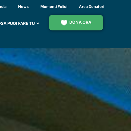
 NEI MESI ESTIVI
edia
News
Momenti Felici
Area Donatori
DONA ORA
SA PUOI FARE TU