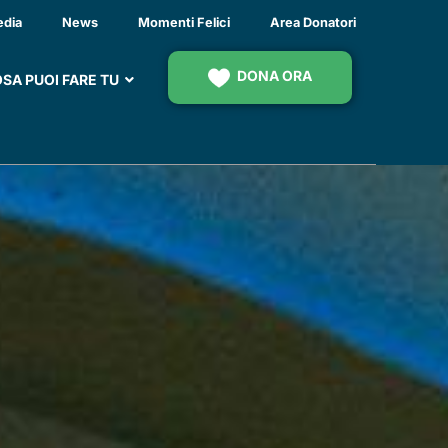
 PER VISITE DI
edia
News
Momenti Felici
Area Donatori
DONA ORA
SA PUOI FARE TU