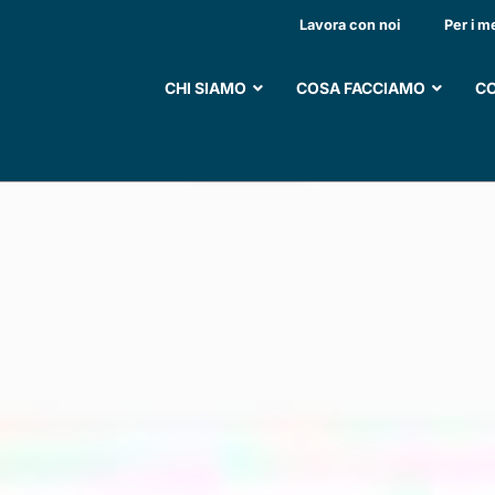
STO AUTOMEZZO ATTR
Lavora con noi
Per i m
CHI SIAMO
COSA FACCIAMO
CO
SOSTIENI