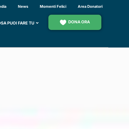
EZZATO
edia
News
Momenti Felici
Area Donatori
DONA ORA
SA PUOI FARE TU