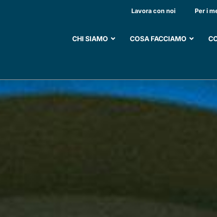
STO AUTOMEZZO ATTR
Lavora con noi
Per i m
CHI SIAMO
COSA FACCIAMO
CO
SOSTIENI