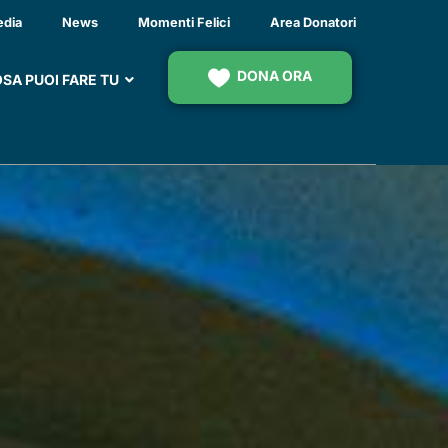
EZZATO
edia
News
Momenti Felici
Area Donatori
DONA ORA
SA PUOI FARE TU