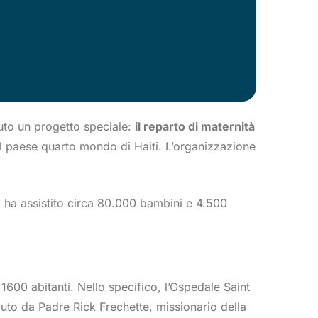
nuto un progetto speciale:
il reparto di maternità
del paese quarto mondo di Haiti. L’organizzazione
06 ha assistito circa 80.000 bambini e 4.500
1600 abitanti. Nello specifico, l’Ospedale Saint
oluto da Padre Rick Frechette, missionario della