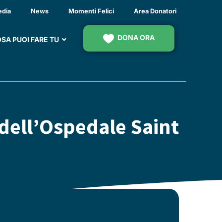
edia
News
Momenti Felici
Area Donatori
DONA ORA
SA PUOI FARE TU
dell’Ospedale Saint