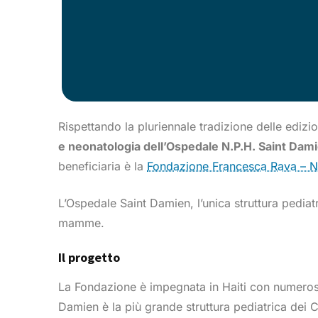
Rispettando la pluriennale tradizione delle edizi
e neonatologia dell’Ospedale N.P.H. Saint Dam
beneficiaria è la
Fondazione Francesca Rava – N.
L’Ospedale Saint Damien, l’unica struttura pediat
mamme.
Il progetto
La Fondazione è impegnata in Haiti con numerosi p
Damien è la più grande struttura pediatrica dei C