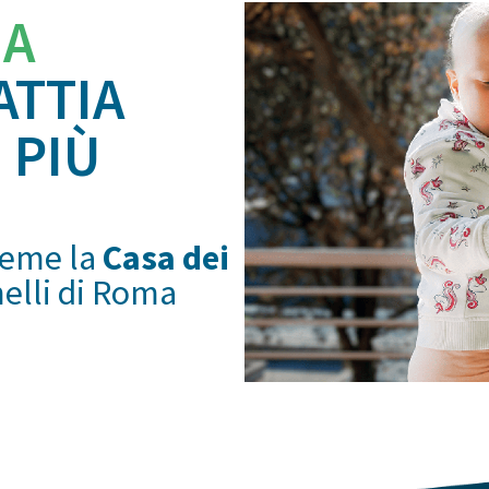
IA
ATTIA
 PIÙ
ieme la
Casa dei
melli di Roma