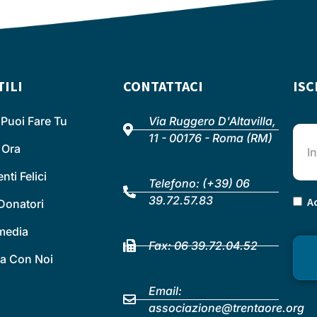
TILI
CONTATTACI
ISC
Puoi Fare Tu
Via Ruggero D'Altavilla,
11 - 00176 - Roma (RM)
 Ora
ti Felici
Telefono:
(+39) 06
39.72.57.83
Ac
Donatori
 media
Fax: 06 39.72.04.52
a Con Noi
Email:
associazione@trentaore.org