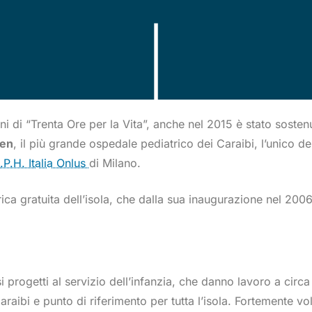
oni di “Trenta Ore per la Vita”, anche nel 2015 è stato soste
ien
, il più grande ospedale pediatrico dei Caraibi, l’unico 
P.H. Italia Onlus
di Milano.
rica gratuita dell’isola, che dalla sua inaugurazione nel 20
rogetti al servizio dell’infanzia, che danno lavoro a circa 
araibi e punto di riferimento per tutta l’isola. Fortemente v