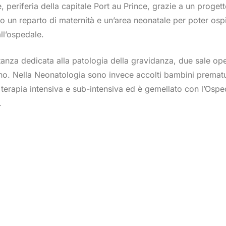
, periferia della capitale Port au Prince, grazie a un proget
 un reparto di maternità e un’area neonatale per poter osp
ll’ospedale.
stanza dedicata alla patologia della gravidanza, due sale op
o. Nella Neonatologia sono invece accolti bambini prematur
n terapia intensiva e sub-intensiva ed è gemellato con l’Os
.