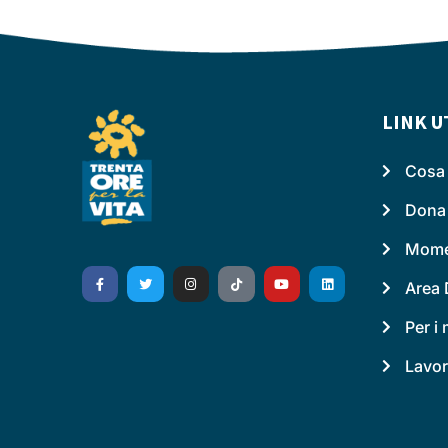
LINK U
Cosa 
Dona
Momen
Area 
Per i
Lavor