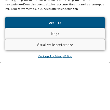
navigazione o ID unici su questo sito. Non acconsentire o ritirare il consenso può
influire negativamente su alcune caratteristiche e funzioni.
Accetta
Nega
Visualizza le preferenze
INFORMAZIONI SULLA CAMPAGNA
Cookie policy
Privacy Policy
ℹ️
Categoria:
Prevenzione
Tags:
CARDIOPROTEZIONE