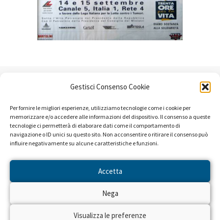
Gestisci Consenso Cookie
INFORMAZIONI SULLA CAMPAGNA
Per fornire le migliori esperienze, utilizziamo tecnologie come i cookie per
memorizzare e/o accedere alle informazioni del dispositivo. Il consenso a queste
tecnologie ci permetterà di elaborare dati come il comportamento di
ℹ️
navigazione o ID unici su questo sito. Non acconsentire o ritirare il consenso può
influire negativamente su alcune caratteristiche e funzioni.
Accetta
Categoria:
Diritto alla Salute
Tags:
ASSISTENZA
,
Oncologia
,
Prevenzione
,
Ricerca
Nega
Visualizza le preferenze