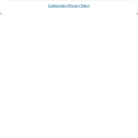
Cookie policy
Privacy Policy
La stanza di Vincenzo
Michele e sua moglie decidono di aprire la loro casa
a tutte quelle famiglie costrette lontano dalla loro
città per curare i figli, supportandoli in ogni difficoltà.
LEGGI »