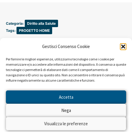
Categoria:
Diritto alla Salute
Tags:
PROGETTO HOME
Gestisci Consenso Cookie
Per fornire le migliori esperienze, utilizziamo tecnologie come i cookie per
memorizzare e/o accedere alle informazioni del dispositivo. Il consenso a queste
tecnologie ci permetterà di elaborare dati come il comportamento di
navigazione o ID unici su questo sito. Non acconsentire o ritirare il consenso può
influire negativamente su alcune caratteristiche e funzioni.
Accetta
Nega
Visualizza le preferenze
LEGGI ALTRE STORIE