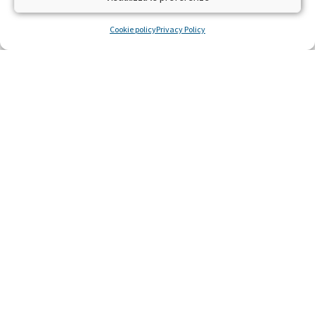
difendere la salute e la vita
Cookie policy
Privacy Policy
LEGGI »
22 Ottobre 2014
Ricerca scientifica sulla leucemia