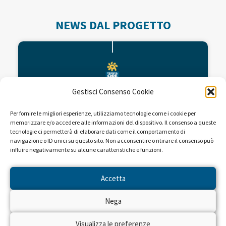
NEWS DAL PROGETTO
Gestisci Consenso Cookie
Per fornire le migliori esperienze, utilizziamo tecnologie come i cookie per
memorizzare e/o accedere alle informazioni del dispositivo. Il consenso a queste
tecnologie ci permetterà di elaborare dati come il comportamento di
navigazione o ID unici su questo sito. Non acconsentire o ritirare il consenso può
influire negativamente su alcune caratteristiche e funzioni.
Fondi per la ricerca dell’Istituto
Mario Negri
Accetta
Nega
L’Istituto di ricerche farmacologiche Mario
Negri, organizzazione scientifica che opera nel
campo della ricerca biomedica con lo scopo di
Visualizza le preferenze