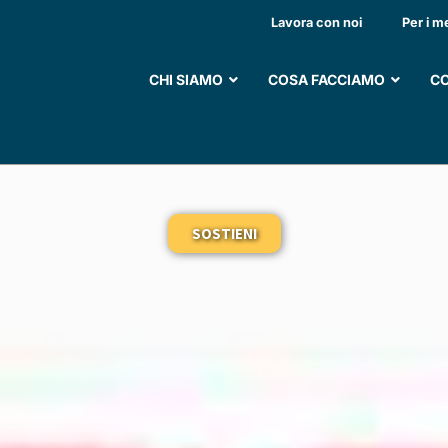
OCITARIA ALLA PROTE
Lavora con noi
Per i m
 DOPO TERAPIA CON
CHI SIAMO
COSA FACCIAMO
CO
LLA SCLEROSI MULTI
SOSTIENI