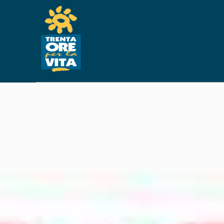
RISPOSTA T LINF
MIELINA PRIMA E
NE