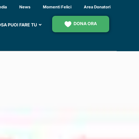
INA BASICA DELLA
edia
News
Momenti Felici
Area Donatori
 INTERFERON BETA
DONA ORA
SA PUOI FARE TU
PLA