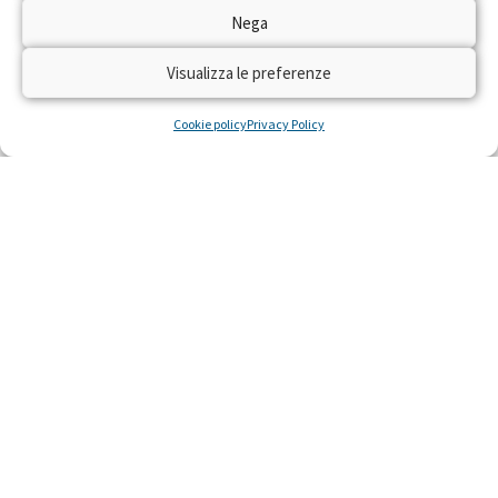
Dal 22 al 28 aprile 2024 torna sulle reti RAI
Nega
“Trenta Ore per la Vita” per raccogliere fondi
con il numero solidale 45516 per realizzare
Visualizza le preferenze
residenze gratuite per piccoli pazienti con gravi
malattie e le loro famiglie, costretti a curarsi
Cookie policy
Privacy Policy
lontano da casa.
LEGGI »
22 Aprile 2024